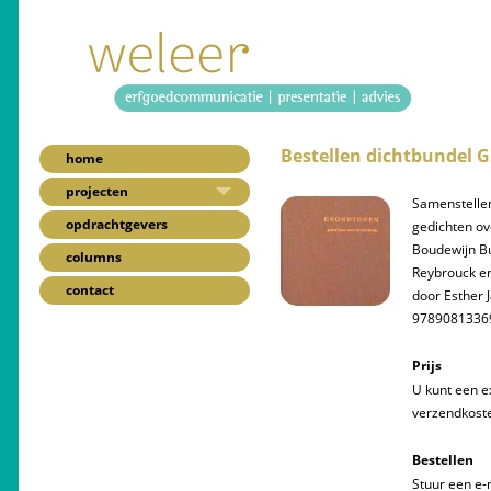
Bestellen dichtbundel 
home
projecten
Samenstellen
opdrachtgevers
gedichten ov
Boudewijn Bu
columns
Reybrouck en
contact
door Esther 
9789081336
Prijs
U kunt een e
verzendkoste
Bestellen
Stuur een e-