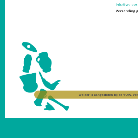
info@weleer.
Verzending g
weleer is aangesloten bij de
VOiA, Ve