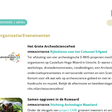
rganisatie/Evenementen
Het Grote ArcheoScienceFest
Rijksdienst voor het Cultureel Erfgoed
OPDRACHTGEVER
Ter afsluiting van vier archeologische E-RIHS-projecten mocht
organiseren op Castellum Hoge Woerd in Utrecht. Er waren
workshops, dronedemonstraties, rondleidingen, een Archeol
onderzoekspresentaties in verrassende vormen en een Scie
Kortom voor elk wat wils op archeoscience-gebied en niet te
foodtrucks en muziek. Bekijk de aftermovie en beeldverslagen
rihs.nl/archeosciencefest/
Samen opgraven in de Ruwaard
Stichting Archeologie Maasland
OPDRACHTGEVER
Onder de vleugels van
project CARE
groeven inwoners en ar