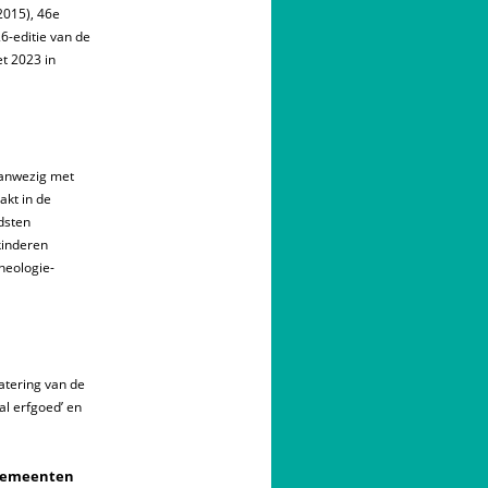
2015), 46e
6-editie van de
t 2023 in
aanwezig met
akt in de
dsten
kinderen
heologie-
atering van de
al erfgoed’ en
 gemeenten