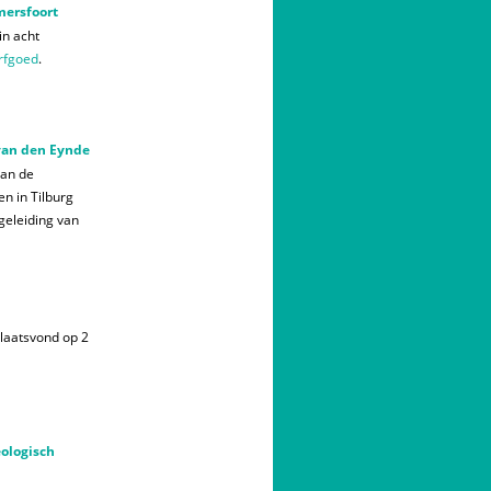
mersfoort
n acht
rfgoed
.
 van den Eynde
van de
n in Tilburg
geleiding van
plaatsvond op 2
ologisch