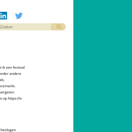
 ik een festival
 onder andere
ab,
ncemarkt.
 vergeten
 op https://e-
cheologen