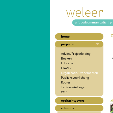
O
home
projecten
Advies/Projectleiding
Boeken
Educatie
Film/TV
Organisatie/Evenementen
Publieksvoorlichting
Routes
Tentoonstellingen
Web
opdrachtgevers
columns