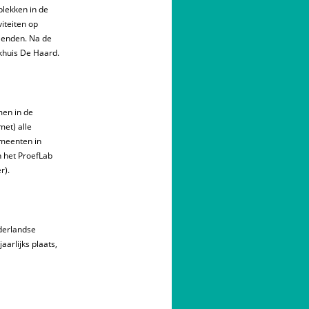
plekken in de
iteiten op
llenden. Na de
jkhuis De Haard.
en in de
et) alle
emeenten in
n het ProefLab
r).
derlandse
arlijks plaats,