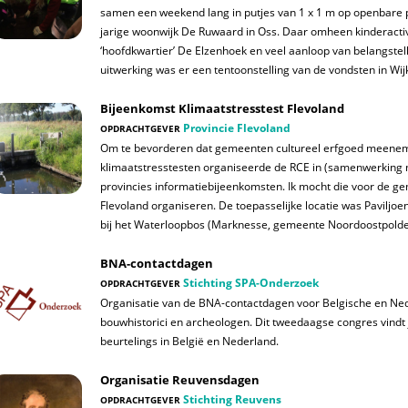
samen een weekend lang in putjes van 1 x 1 m op openbare 
jarige woonwijk De Ruwaard in Oss. Daar omheen kinderactiv
‘hoofdkwartier’ De Elzenhoek en veel aanloop van belangste
uitwerking was er een tentoonstelling van de vondsten in Wi
Bijeenkomst Klimaatstresstest Flevoland
Provincie Flevoland
OPDRACHTGEVER
Om te bevorderen dat gemeenten cultureel erfgoed meenem
klimaatstresstesten organiseerde de RCE in (samenwerking m
provincies informatiebijeenkomsten. Ik mocht die voor de g
Flevoland organiseren. De toepasselijke locatie was Paviljoe
bij het Waterloopbos (Marknesse, gemeente Noordoostpolde
BNA-contactdagen
Stichting SPA-Onderzoek
OPDRACHTGEVER
Organisatie van de BNA-contactdagen voor Belgische en Ne
bouwhistorici en archeologen. Dit tweedaagse congres vindt ja
beurtelings in België en Nederland.
Organisatie Reuvensdagen
Stichting Reuvens
OPDRACHTGEVER