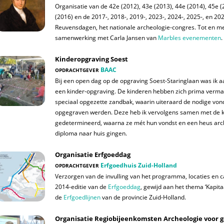
Organisatie van de 42e (2012), 43e (2013), 44e (2014), 45e (
(2016) en de 2017-, 2018-, 2019-, 2023-, 2024-, 2025-, en 202
Reuvensdagen, het nationale archeologie-congres. Tot en me
samenwerking met Carla Jansen van
Marbles evenementen
.
Kinderopgraving Soest
BAAC
OPDRACHTGEVER
Bij een open dag op de opgraving Soest-Staringlaan was ik 
een kinder-opgraving. De kinderen hebben zich prima verma
speciaal opgezette zandbak, waarin uiteraard de nodige von
opgegraven werden. Deze heb ik vervolgens samen met de 
gedetermineerd, waarna ze mét hun vondst en een heus arc
diploma naar huis gingen.
Organisatie Erfgoeddag
Erfgoedhuis Zuid-Holland
OPDRACHTGEVER
Verzorgen van de invulling van het programma, locaties en c
2014-editie van de
Erfgoeddag
, gewijd aan het thema ‘Kapita
de
Erfgoedlijnen
van de provincie Zuid-Holland.
Organisatie Regiobijeenkomsten Archeologie voor